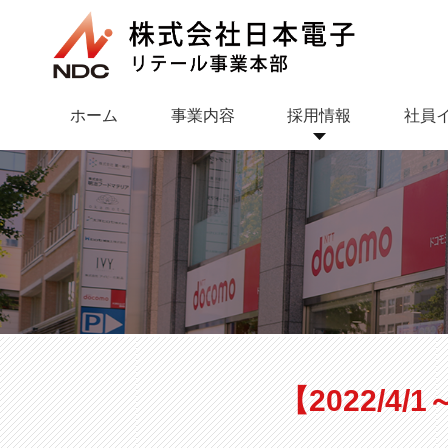
ホーム
事業内容
採用情報
社員
ドコモショップ 福重店
業務内容
ドコモショップ
研修・社員教
コート姪
【2022/