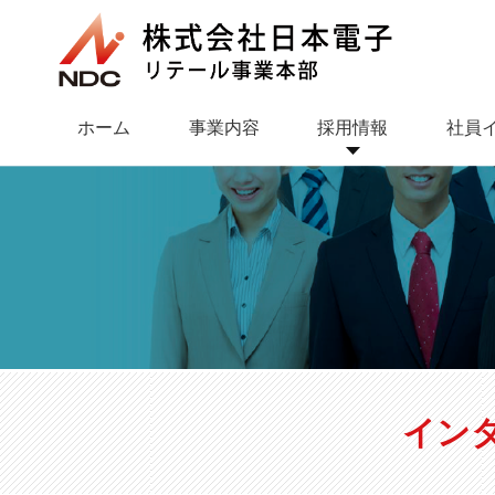
ホーム
事業内容
採用情報
社員
ドコモショップ 福重店
業務内容
ドコモショップ
研修・社員教
コート姪
イン