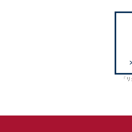
採用担当者からの
社員インタ
ドコモショップ 経塚店
メッセージ
ドコモショップ
ベンリー 福重店
「リ